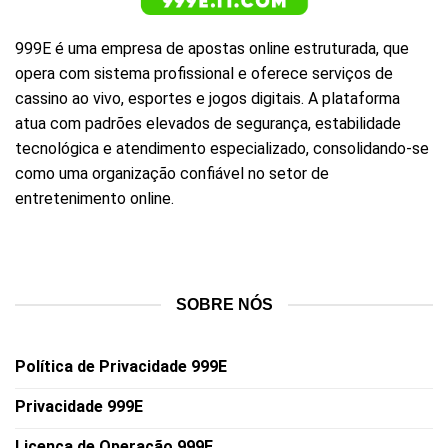
atendimento ao cliente. Desde os primeiros dias do
nosso lançamento, atraímos rapidamente um grande
999E
é uma empresa de apostas online estruturada, que
número de usuários no Brasil e em regiões vizinhas,
opera com sistema profissional e oferece serviços de
construindo gradualmente a confiança da comunidade.
cassino ao vivo, esportes e jogos digitais. A plataforma
atua com padrões elevados de segurança, estabilidade
tecnológica e atendimento especializado, consolidando-se
como uma organização confiável no setor de
entretenimento online.
SOBRE NÓS
A marca 999E cresce de forma impressionante em apenas
5 anos
Política de Privacidade 999E
Privacidade 999E
Ano
Número de membros
Crescimento (%)
Licença de Operação 999E