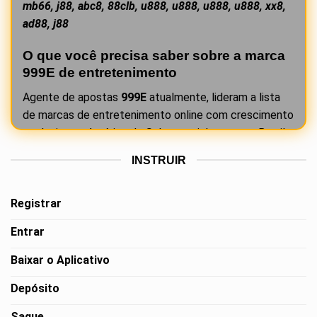
mb66
,
j88
,
abc8
,
88clb
,
u888
,
u888
,
u888
,
u888
,
xx8
,
ad88
,
j88
O que você precisa saber sobre a marca
999E de entretenimento
Agente de apostas
999E
atualmente, lideram a lista
de marcas de entretenimento online com crescimento
explosivo na América do Sul, especialmente no Brasil.
Com uma estrutura legal transparente e um sistema
INSTRUIR
de segurança de última geração, estamos
comprometidos em fornecer um ambiente de jogo
absolutamente seguro. Saiba mais sobre nossa
Registrar
plataforma.
Entrar
Baixar o Aplicativo
Depósito
Saque