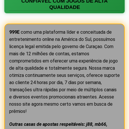
CONFIÁVEL COM JOGOS DE ALTA
QUALIDADE
999E
como uma plataforma líder e conceituada de
entretenimento online na América do Sul, possuímos
licença legal emitida pelo governo de Curaçao. Com
mais de 12 milhões de contas, estamos
comprometidos em oferecer uma experiência de jogo
de alta qualidade e totalmente segura. Nossa marca
otimiza continuamente seus serviços, oferece suporte
ao cliente 24 horas por dia, 7 dias por semana,
transações ultra rápidas por meio de múltiplos canais
e diversos eventos promocionais atraentes. Acesse
nosso site agora mesmo certo vamos em busca de
prêmios!
Outras casas de apostas respeitáveis:
j88
,
mb66
,