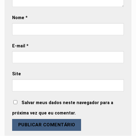
Nome
*
E-mail
*
Site
Salvar meus dados neste navegador para a
próxima vez que eu comentar.