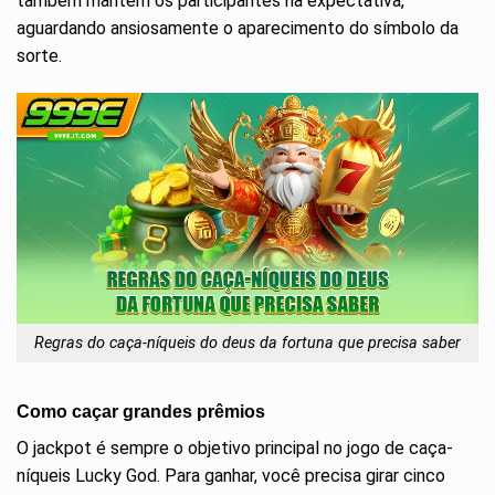
também mantém os participantes na expectativa,
aguardando ansiosamente o aparecimento do símbolo da
sorte.
Regras do caça-níqueis do deus da fortuna que precisa saber
Como caçar grandes prêmios
O jackpot é sempre o objetivo principal no jogo de caça-
níqueis Lucky God. Para ganhar, você precisa girar cinco