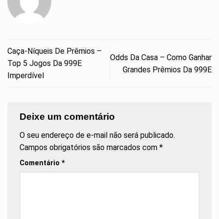
Caça-Níqueis De Prêmios –
Odds Da Casa – Como Ganhar
Top 5 Jogos Da 999E
Grandes Prêmios Da 999E
Imperdível
Deixe um comentário
O seu endereço de e-mail não será publicado.
Campos obrigatórios são marcados com
*
Comentário
*