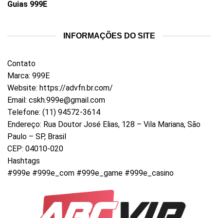
Guias 999E
INFORMAÇÕES DO SITE
Contato
Marca: 999E
Website:
https://advfn.br.com/
Email:
cskh.999e@gmail.com
Telefone: (11) 94572-3614
Endereço: Rua Doutor José Elias, 128 – Vila Mariana, São
Paulo – SP, Brasil
CEP: 04010-020
Hashtags
#999e #999e_com #999e_game #999e_casino