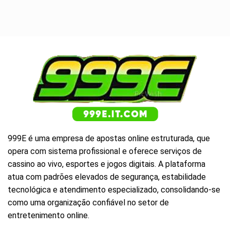
999E
é uma empresa de apostas online estruturada, que
opera com sistema profissional e oferece serviços de
cassino ao vivo, esportes e jogos digitais. A plataforma
atua com padrões elevados de segurança, estabilidade
tecnológica e atendimento especializado, consolidando-se
como uma organização confiável no setor de
entretenimento online.