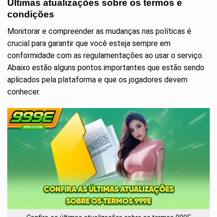
Últimas atualizações sobre os termos e
condições
Monitorar e compreender as mudanças nas políticas é
crucial para garantir que você esteja sempre em
conformidade com as regulamentações ao usar o serviço.
Abaixo estão alguns pontos importantes que estão sendo
aplicados pela plataforma e que os jogadores devem
conhecer.