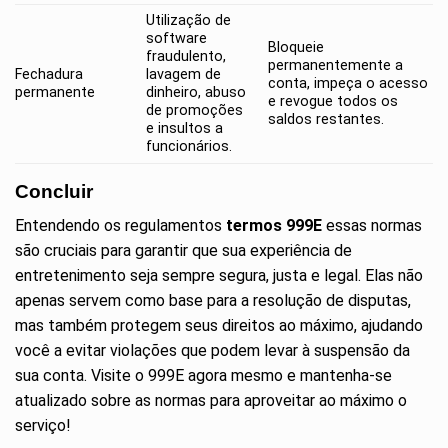
Utilização de
software
Bloqueie
fraudulento,
permanentemente a
Fechadura
lavagem de
conta, impeça o acesso
permanente
dinheiro, abuso
e revogue todos os
de promoções
saldos restantes.
e insultos a
funcionários.
Concluir
Entendendo os regulamentos
termos 999E
essas normas
são cruciais para garantir que sua experiência de
entretenimento seja sempre segura, justa e legal. Elas não
apenas servem como base para a resolução de disputas,
mas também protegem seus direitos ao máximo, ajudando
você a evitar violações que podem levar à suspensão da
sua conta. Visite o 999E agora mesmo e mantenha-se
atualizado sobre as normas para aproveitar ao máximo o
serviço!