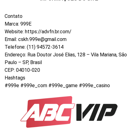
Contato
Marca: 999E
Website:
https://advfn.br.com/
Email:
cskh.999e@gmail.com
Telefone: (11) 94572-3614
Endereço: Rua Doutor José Elias, 128 – Vila Mariana, São
Paulo – SP, Brasil
CEP: 04010-020
Hashtags
#999e #999e_com #999e_game #999e_casino