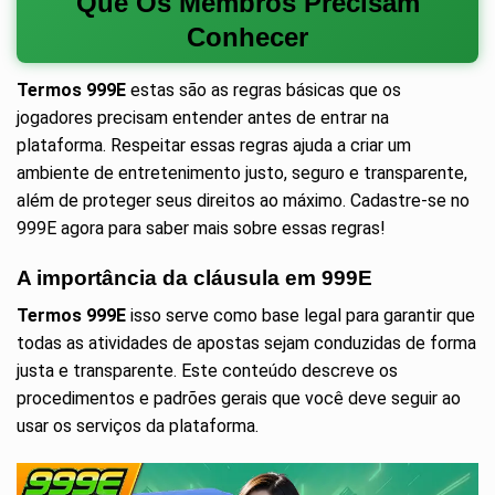
Que Os Membros Precisam
Conhecer
Termos 999E
estas são as regras básicas que os
jogadores precisam entender antes de entrar na
plataforma. Respeitar essas regras ajuda a criar um
ambiente de entretenimento justo, seguro e transparente,
além de proteger seus direitos ao máximo. Cadastre-se no
999E
agora para saber mais sobre essas regras!
A importância da cláusula em 999E
Termos 999E
isso serve como base legal para garantir que
todas as atividades de apostas sejam conduzidas de forma
justa e transparente. Este conteúdo descreve os
procedimentos e padrões gerais que você deve seguir ao
usar os serviços da plataforma.