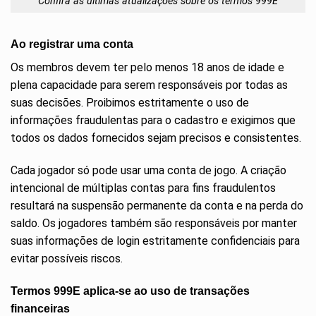
Confira as últimas atualizações sobre os termos 999E
Ao registrar uma conta
Os membros devem ter pelo menos 18 anos de idade e
plena capacidade para serem responsáveis ​​por todas as
suas decisões. Proibimos estritamente o uso de
informações fraudulentas para o cadastro e exigimos que
todos os dados fornecidos sejam precisos e consistentes.
Cada jogador só pode usar uma conta de jogo. A criação
intencional de múltiplas contas para fins fraudulentos
resultará na suspensão permanente da conta e na perda do
saldo. Os jogadores também são responsáveis ​​por manter
suas informações de login estritamente confidenciais para
evitar possíveis riscos.
Termos 999E aplica-se ao uso de transações
financeiras