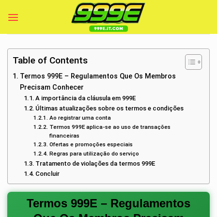
Skip
to
content
Table of Contents
Termos 999E – Regulamentos Que Os Membros
Precisam Conhecer
A importância da cláusula em 999E
Últimas atualizações sobre os termos e condições
Ao registrar uma conta
Termos 999E aplica-se ao uso de transações
financeiras
Ofertas e promoções especiais
Regras para utilização do serviço
Tratamento de violações da termos 999E
Concluir
Termos 999E – Regulamentos