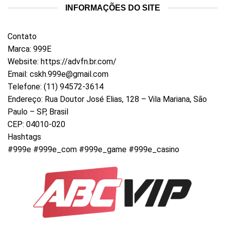
INFORMAÇÕES DO SITE
Contato
Marca: 999E
Website:
https://advfn.br.com/
Email:
cskh.999e@gmail.com
Telefone: (11) 94572-3614
Endereço: Rua Doutor José Elias, 128 – Vila Mariana, São
Paulo – SP, Brasil
CEP: 04010-020
Hashtags
#999e #999e_com #999e_game #999e_casino