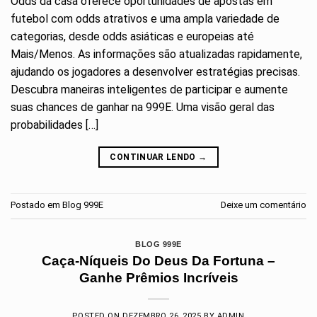
Odds da casa oferece oportunidades de apostas em
futebol com odds atrativos e uma ampla variedade de
categorias, desde odds asiáticas e europeias até
Mais/Menos. As informações são atualizadas rapidamente,
ajudando os jogadores a desenvolver estratégias precisas.
Descubra maneiras inteligentes de participar e aumente
suas chances de ganhar na 999E. Uma visão geral das
probabilidades […]
CONTINUAR LENDO
→
Postado em
Blog 999E
Deixe um comentário
BLOG 999E
Caça-Níqueis Do Deus Da Fortuna –
Ganhe Prêmios Incríveis
POSTED ON
DEZEMBRO 26, 2025
BY
ADMIN