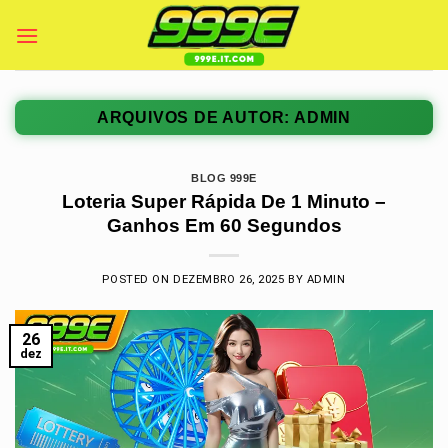
Skip
to
content
ARQUIVOS DE AUTOR:
ADMIN
BLOG 999E
Loteria Super Rápida De 1 Minuto –
Ganhos Em 60 Segundos
POSTED ON
DEZEMBRO 26, 2025
BY
ADMIN
26
dez